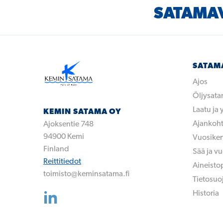
SATAMAV
SATAM
Ajos
Öljysat
Laatu ja
KEMIN SATAMA OY
Ajankoht
Ajoksentie 748
94900
Kemi
Vuosike
Finland
Sää ja v
Reittitiedot
Aineisto
toimisto@keminsatama.fi
Tietosuo
Historia