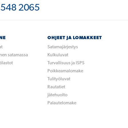
 548 2065
NNE
OHJEET JA LOMAKKEET
at
Satamajärjestys
inen satamassa
Kulkuluvat
ilastot
Turvallisuus ja ISPS
Poikkeamalomake
Tulityöluvat
Rautatiet
Jätehuolto
Palautelomake