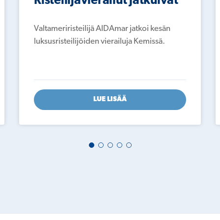
Risteilijävierailut jatkuivat
Valtameriristeilijä AIDAmar jatkoi kesän
luksusristeilijöiden vierailuja Kemissä.
LUE LISÄÄ