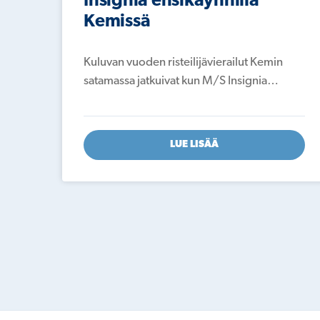
Insignia ensikäynnillä
Kemissä
Kuluvan vuoden risteilijävierailut Kemin
satamassa jatkuivat kun M/S Insignia…
LUE LISÄÄ