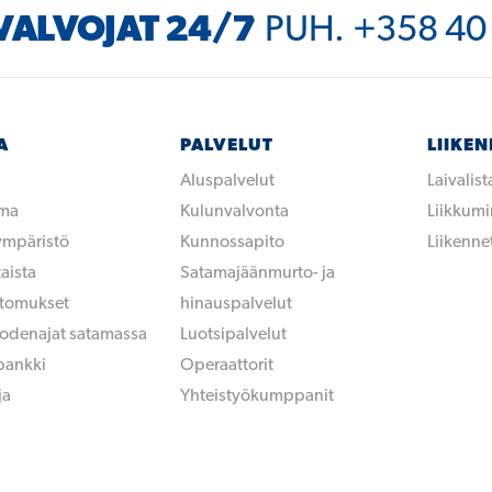
ALVOJAT 24/7
PUH. +358 40
A
PALVELUT
LIIKE
Aluspalvelut
Laivalist
ama
Kulunvalvonta
Liikkum
 ympäristö
Kunnossapito
Liikennet
aista
Satamajäänmurto- ja
rtomukset
hinauspalvelut
uodenajat satamassa
Luotsipalvelut
pankki
Operaattorit
ja
Yhteistyökumppanit