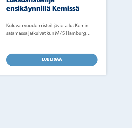
Luksusristeilijä
Ka
ensikäynnillä Kemissä
Yht
arv
Kuluvan vuoden risteilijävierailut Kemin
satamassa jatkuivat kun M/S Hamburg…
LUE LISÄÄ