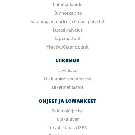
Kulunvalvonta
Kunnossapito
Satamajäänmurto- ja hinauspalvelut
Luotsipalvelut
Operaattorit
Yhteistyökumppanit
LIIKENNE
Laivalistat
Liikkuminen satamassa
Liikennetilastot
OHJEET JA LOMAKKEET
Satamajärjestys
Kulkuluvat
Turvallisuus ja ISPS