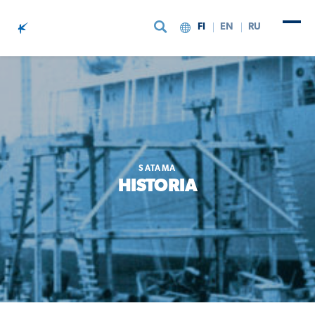
FI
EN
RU
Siirry sisältöön
SATAMA
HISTORIA