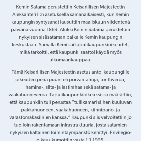
Kemin Satama perustettiin Keisarillisen Majesteetin
Aleksanteri II:n asetuksella samanaikaisesti, kun Kemin
kaupungin syntysanat lausuttiin maaliskuun viidentenä
päivänä vuonna 1869. Aluksi Kemin Satama perustettiin
nykyisen sisäsataman paikalle Kemin kaupungin
keskustaan. Samalla Kemi sai tapulikaupunkioikeudet,
mikä tarkoitti, että kaupunki saattoi käydä myös
ulkomaankauppaa.
Tämä Keisarillisen Majesteetin asetus antoi kaupungille
oikeuden periä puun- eli porvarirahoja, tonttiveroa,
hamina-, silta- ja lastirahaa sekä satama- ja
vaakahuoneveroa. Tapulikaupunkioikeuksissa määrättiin,
että kaupunkiin tuli perustaa ”tullikamari siihen kuuluvan
pakkahuoneen, vaakahuoneen, kiinnipano- ja
varastomakasiinien kanssa.” Kaupunki siis velvoitettiin jo
tuolloin rakentamaan infrastruktuuria, josta satamien
nykyisen kaltainen toimintaympäristö kehittyi. Privilegio-
oikeus kumottiin vasta 1.1.1995.