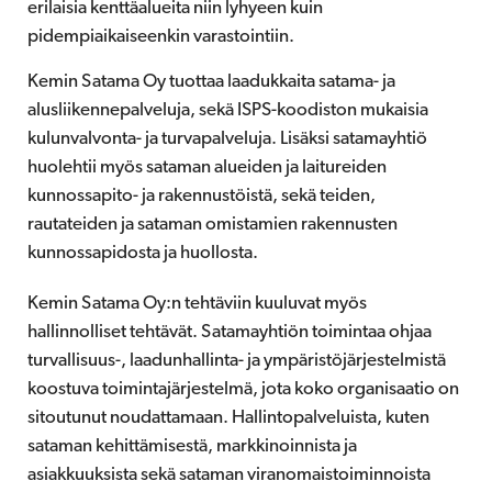
erilaisia kenttäalueita niin lyhyeen kuin
pidempiaikaiseenkin varastointiin.
Kemin Satama Oy tuottaa laadukkaita satama- ja
alusliikennepalveluja, sekä ISPS-koodiston mukaisia
kulunvalvonta- ja turvapalveluja. Lisäksi satamayhtiö
huolehtii myös sataman alueiden ja laitureiden
kunnossapito- ja rakennustöistä, sekä teiden,
rautateiden ja sataman omistamien rakennusten
kunnossapidosta ja huollosta.
Kemin Satama Oy:n tehtäviin kuuluvat myös
hallinnolliset tehtävät. Satamayhtiön toimintaa ohjaa
turvallisuus-, laadunhallinta- ja ympäristöjärjestelmistä
koostuva toimintajärjestelmä, jota koko organisaatio on
sitoutunut noudattamaan. Hallintopalveluista, kuten
sataman kehittämisestä, markkinoinnista ja
asiakkuuksista sekä sataman viranomaistoiminnoista