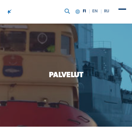
FI
EN
RU
Siirry sisältöön
PALVELUT