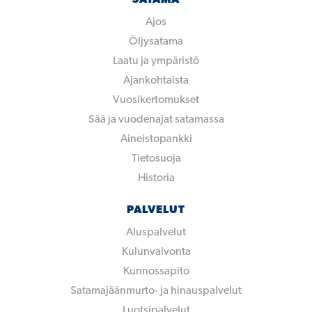
Ajos
Öljysatama
Laatu ja ympäristö
Ajankohtaista
Vuosikertomukset
Sää ja vuodenajat satamassa
Aineistopankki
Tietosuoja
Historia
PALVELUT
Aluspalvelut
Kulunvalvonta
Kunnossapito
Satamajäänmurto- ja hinauspalvelut
Luotsipalvelut