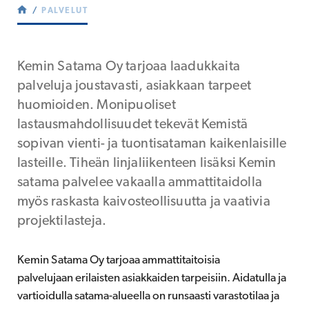
PALVELUT
Kemin Satama Oy tarjoaa laadukkaita
palveluja joustavasti, asiakkaan tarpeet
huomioiden. Monipuoliset
lastausmahdollisuudet tekevät Kemistä
sopivan vienti- ja tuontisataman kaikenlaisille
lasteille. Tiheän linjaliikenteen lisäksi Kemin
satama palvelee vakaalla ammattitaidolla
myös raskasta kaivosteollisuutta ja vaativia
projektilasteja.
Kemin Satama Oy tarjoaa ammattitaitoisia
palvelujaan erilaisten asiakkaiden tarpeisiin. Aidatulla ja
vartioidulla satama-alueella on runsaasti varastotilaa ja