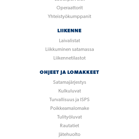
Operaattorit
Yhteistyökumppanit
LIIKENNE
Laivalistat
Liikkuminen satamassa
Liikennetilastot
OHJEET JA LOMAKKEET
Satamajärjestys
Kulkuluvat
Turvallisuus ja ISPS
Poikkeamalomake
Tulityöluvat
Rautatiet
Jätehuolto