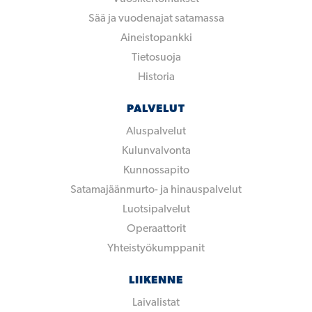
Sää ja vuodenajat satamassa
Aineistopankki
Tietosuoja
Historia
PALVELUT
Aluspalvelut
Kulunvalvonta
Kunnossapito
Satamajäänmurto- ja hinauspalvelut
Luotsipalvelut
Operaattorit
Yhteistyökumppanit
LIIKENNE
Laivalistat