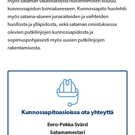
Myös sataman valaistuksesta huolehtiminen kuuluu
kunnossapidon toimialueeseen. Kunnossapito huolehtii
myös satama-alueen junaraiteiden ja vaihteiden
huollosta ja ylläpidosta, sekä sataman omistuksessa
olevien putkilinjojen kunnossapidosta ja
sopimuspohjaisesti myös uusien putkilinjojen
rakentamisesta.
Kunnossapitoasioissa ota yhteyttä
Eero-Pekka Svärd
Satamamestari