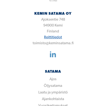
KEMIN SATAMA OY
Ajoksentie 748
94900
Kemi
Finland
Reittitiedot
toimisto@keminsatama.fi
SATAMA
Ajos
Öljysatama
Laatu ja ympäristö
Ajankohtaista
Vuosikertomukset