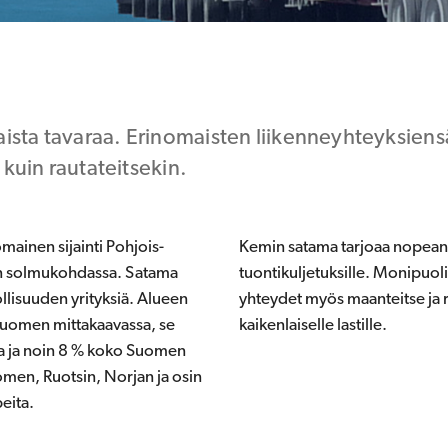
sta tavaraa. Erinomaisten liikenneyhteyksiens
 kuin rautateitsekin.
mainen sijainti Pohjois-
Kemin satama tarjoaa nopean ja 
in solmukohdassa. Satama
tuontikuljetuksille. Monipuoli
ollisuuden yrityksiä. Alueen
yhteydet myös maanteitse ja r
Suomen mittakaavassa, se
kaikenlaiselle lastille.
ta ja noin 8 % koko Suomen
men, Ruotsin, Norjan ja osin
eita.