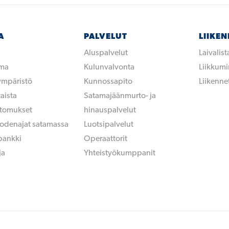
A
PALVELUT
LIIKE
Aluspalvelut
Laivalist
ama
Kulunvalvonta
Liikkum
 ympäristö
Kunnossapito
Liikennet
aista
Satamajäänmurto- ja
rtomukset
hinauspalvelut
uodenajat satamassa
Luotsipalvelut
pankki
Operaattorit
ja
Yhteistyökumppanit