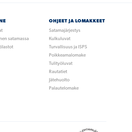
NNE
OHJEET JA LOMAKKEET
at
Satamajärjestys
inen satamassa
Kulkuluvat
ilastot
Turvallisuus ja ISPS
Poikkeamalomake
Tulityöluvat
Rautatiet
Jätehuolto
Palautelomake