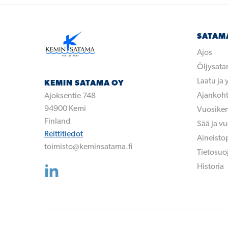
SATAM
Ajos
Öljysat
Laatu ja
KEMIN SATAMA OY
Ajankoht
Ajoksentie 748
94900
Kemi
Vuosike
Finland
Sää ja v
Reittitiedot
Aineisto
toimisto@keminsatama.fi
Tietosuo
Historia