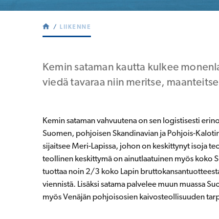
LIIKENNE
Kemin sataman kautta kulkee monenlai
viedä tavaraa niin meritse, maanteitse
Kemin sataman vahvuutena on sen logistisesti erino
Suomen, pohjoisen Skandinavian ja Pohjois-Kalot
sijaitsee Meri-Lapissa, johon on keskittynyt isoja te
teollinen keskittymä on ainutlaatuinen myös koko 
tuottaa noin 2/3 koko Lapin bruttokansantuottees
viennistä. Lisäksi satama palvelee muun muassa Suo
myös Venäjän pohjoisosien kaivosteollisuuden tarp