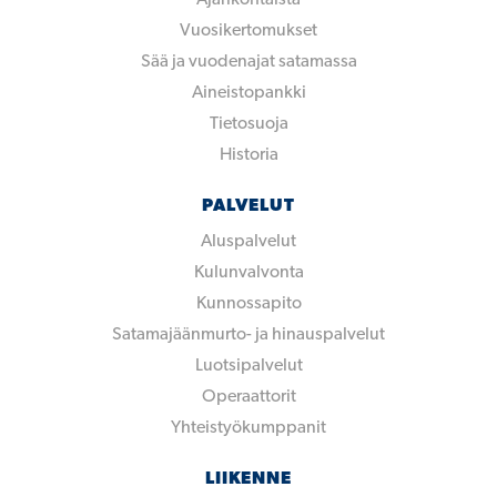
Vuosikertomukset
Sää ja vuodenajat satamassa
Aineistopankki
Tietosuoja
Historia
PALVELUT
Aluspalvelut
Kulunvalvonta
Kunnossapito
Satamajäänmurto- ja hinauspalvelut
Luotsipalvelut
Operaattorit
Yhteistyökumppanit
LIIKENNE