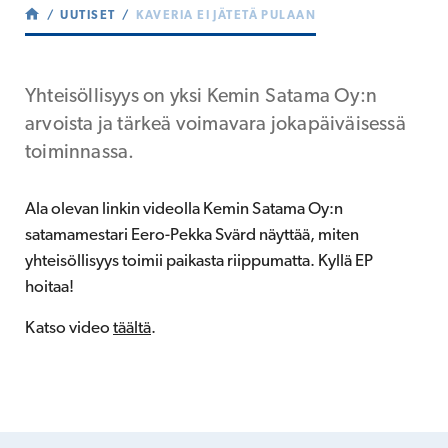
UUTISET
KAVERIA EI JÄTETÄ PULAAN
Yhteisöllisyys on yksi Kemin Satama Oy:n
arvoista ja tärkeä voimavara jokapäiväisessä
toiminnassa.
Ala olevan linkin videolla Kemin Satama Oy:n
satamamestari Eero-Pekka Svärd näyttää, miten
yhteisöllisyys toimii paikasta riippumatta. Kyllä EP
hoitaa!
Katso video
täältä
.