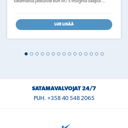
satamassa jatkuivat kun M/S Insignia saapui…
LUE LISÄÄ
SATAMAVALVOJAT 24/7
PUH. +358 40 548 2065