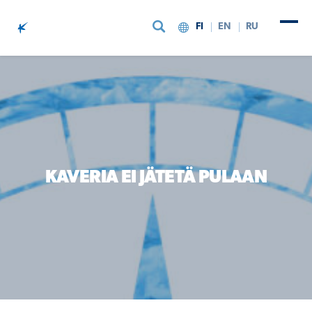
FI
EN
RU
Siirry sisältöön
KAVERIA EI JÄTETÄ PULAAN