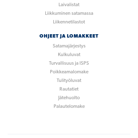
Laivalistat
Liikkuminen satamassa
Liikennetilastot
OHJEET JA LOMAKKEET
Satamajärjestys
Kulkuluvat
Turvallisuus ja ISPS
Poikkeamalomake
Tulityöluvat
Rautatiet
Jätehuolto
Palautelomake