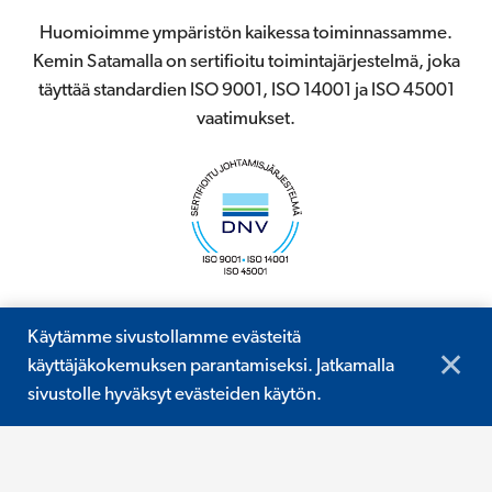
Huomioimme ympäristön kaikessa toiminnassamme.
Kemin Satamalla on sertifioitu toimintajärjestelmä, joka
täyttää standardien ISO 9001, ISO 14001 ja ISO 45001
vaatimukset.
Käytämme sivustollamme evästeitä
© 2026 Kemin Satama
✕
käyttäjäkokemuksen parantamiseksi. Jatkamalla
Digi- ja mainostoimisto Höyry Rovaniemi ja Oulu
sivustolle hyväksyt evästeiden käytön.