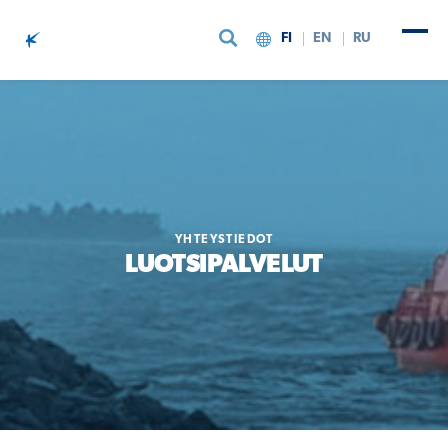
FI
EN
RU
Siirry sisältöön
YHTEYSTIEDOT
LUOTSIPALVELUT