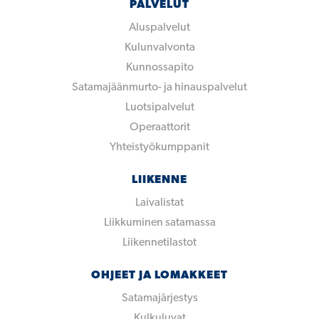
PALVELUT
Aluspalvelut
Kulunvalvonta
Kunnossapito
Satamajäänmurto- ja hinauspalvelut
Luotsipalvelut
Operaattorit
Yhteistyökumppanit
LIIKENNE
Laivalistat
Liikkuminen satamassa
Liikennetilastot
OHJEET JA LOMAKKEET
Satamajärjestys
Kulkuluvat