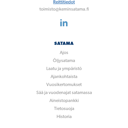
Reittitiedot
toimisto@keminsatama.fi
SATAMA
Ajos
Öljysatama
Laatu ja ympäristö
Ajankohtaista
Vuosikertomukset
Sää ja vuodenajat satamassa
Aineistopankki
Tietosuoja
Historia