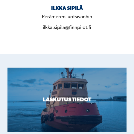
ILKKA SIPILÄ
Perämeren luotsivanhin
ilkka.sipila@finnpilot.fi
LASKUTUSTIEDOT