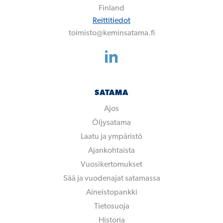
Finland
Reittitiedot
toimisto@keminsatama.fi
SATAMA
Ajos
Öljysatama
Laatu ja ympäristö
Ajankohtaista
Vuosikertomukset
Sää ja vuodenajat satamassa
Aineistopankki
Tietosuoja
Historia