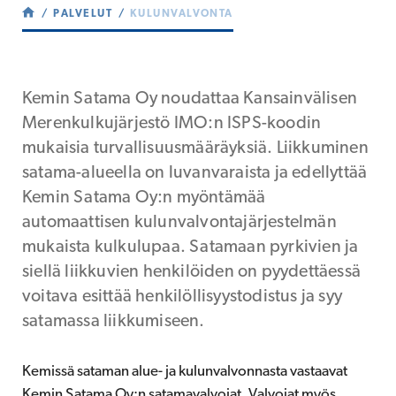
PALVELUT
KULUNVALVONTA
Kemin Satama Oy noudattaa Kansainvälisen
Merenkulkujärjestö IMO:n ISPS-koodin
mukaisia turvallisuusmääräyksiä. Liikkuminen
satama-alueella on luvanvaraista ja edellyttää
Kemin Satama Oy:n myöntämää
automaattisen kulunvalvontajärjestelmän
mukaista kulkulupaa. Satamaan pyrkivien ja
siellä liikkuvien henkilöiden on pyydettäessä
voitava esittää henkilöllisyystodistus ja syy
satamassa liikkumiseen.
Kemissä sataman alue- ja kulunvalvonnasta vastaavat
Kemin Satama Oy:n satamavalvojat. Valvojat myös