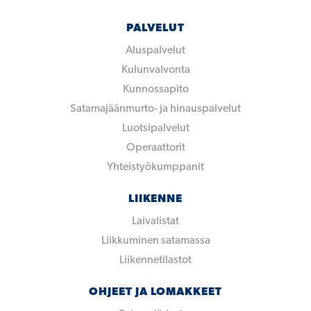
PALVELUT
Aluspalvelut
Kulunvalvonta
Kunnossapito
Satamajäänmurto- ja hinauspalvelut
Luotsipalvelut
Operaattorit
Yhteistyökumppanit
LIIKENNE
Laivalistat
Liikkuminen satamassa
Liikennetilastot
OHJEET JA LOMAKKEET