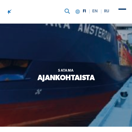
FI
EN
RU
Siirry sisältöön
SATAMA
AJANKOHTAISTA