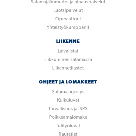
Satamajäänmurto- ja hinauspalvelut
Luotsipalvelut
Operaattorit
Yhteistyökumppanit
LIIKENNE
Laivalistat
Liikkuminen satamassa
Liikennetilastot
OHJEET JA LOMAKKEET
Satamajärjestys
Kulkuluvat
Turvallisuus ja ISPS
Poikkeamalomake
Tulityöluvat
Rautatiet