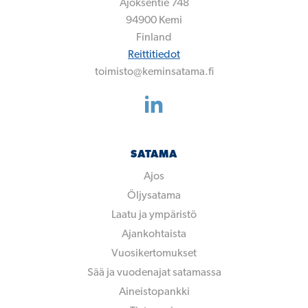
Ajoksentie 748
94900
Kemi
Finland
Reittitiedot
toimisto@keminsatama.fi
SATAMA
Ajos
Öljysatama
Laatu ja ympäristö
Ajankohtaista
Vuosikertomukset
Sää ja vuodenajat satamassa
Aineistopankki