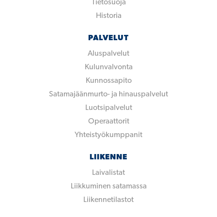
Tietosuoja
Historia
PALVELUT
Aluspalvelut
Kulunvalvonta
Kunnossapito
Satamajäänmurto- ja hinauspalvelut
Luotsipalvelut
Operaattorit
Yhteistyökumppanit
LIIKENNE
Laivalistat
Liikkuminen satamassa
Liikennetilastot