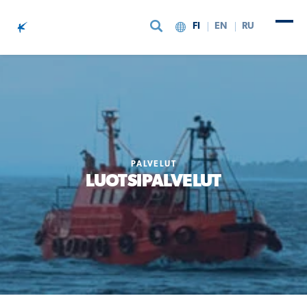
FI
EN
RU
Siirry sisältöön
PALVELUT
LUOTSIPALVELUT