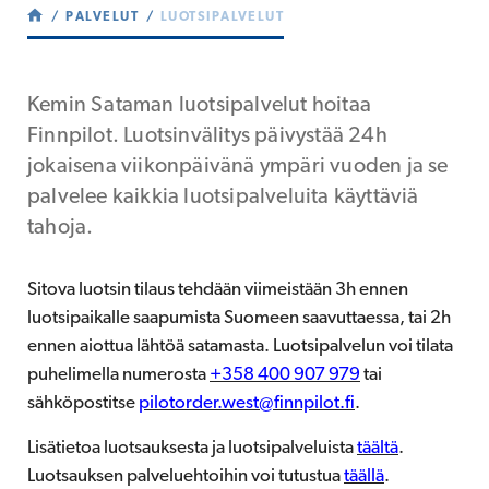
PALVELUT
LUOTSIPALVELUT
Kemin Sataman luotsipalvelut hoitaa
Finnpilot. Luotsinvälitys päivystää 24h
jokaisena viikonpäivänä ympäri vuoden ja se
palvelee kaikkia luotsipalveluita käyttäviä
tahoja.
Sitova luotsin tilaus tehdään viimeistään 3h ennen
luotsipaikalle saapumista Suomeen saavuttaessa, tai 2h
ennen aiottua lähtöä satamasta. Luotsipalvelun voi tilata
puhelimella numerosta
+358 400 907 979
tai
sähköpostitse
pilotorder.west@finnpilot.fi
.
Lisätietoa luotsauksesta ja luotsipalveluista
täältä
.
Luotsauksen palveluehtoihin voi tutustua
täällä
.