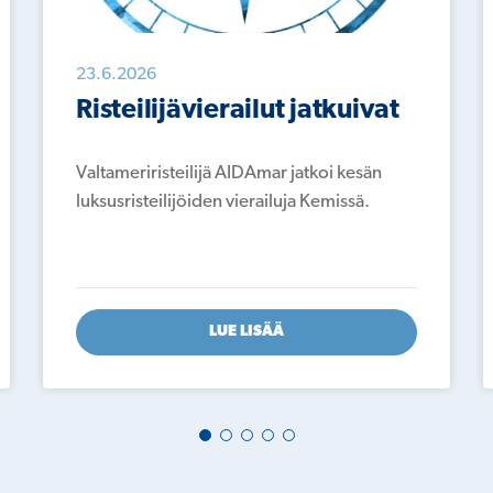
23.6.2026
Risteilijävierailut jatkuivat
Valtameriristeilijä AIDAmar jatkoi kesän
luksusristeilijöiden vierailuja Kemissä.
LUE LISÄÄ