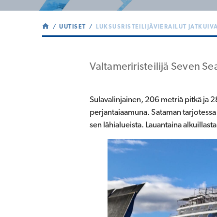
UUTISET
LUKSUSRISTEILIJÄVIERAILUT JATKUIV
Valtameriristeilijä Seven Se
Sulavalinjainen, 206 metriä pitkä ja 
perjantaiaamuna. Sataman tarjotessa pa
sen lähialueista. Lauantaina alkuillast