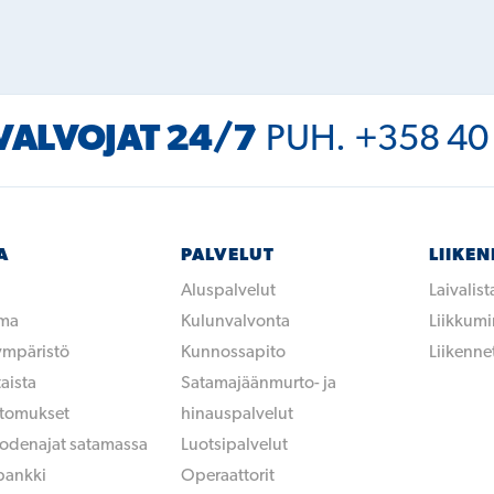
ALVOJAT 24/7
PUH. +358 40
A
PALVELUT
LIIKE
Aluspalvelut
Laivalist
ama
Kulunvalvonta
Liikkum
 ympäristö
Kunnossapito
Liikennet
aista
Satamajäänmurto- ja
rtomukset
hinauspalvelut
uodenajat satamassa
Luotsipalvelut
pankki
Operaattorit