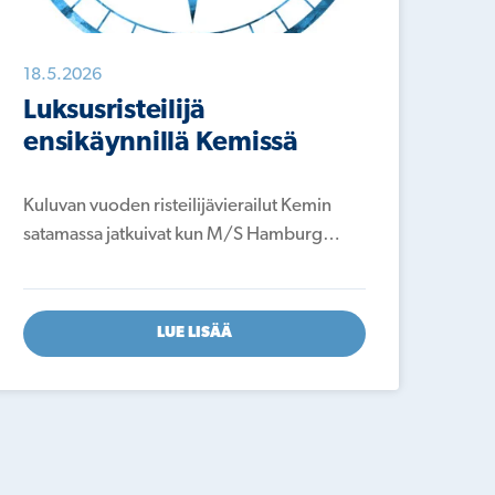
18.5.2026
18.
Luksusristeilijä
Ka
ensikäynnillä Kemissä
Yht
arv
Kuluvan vuoden risteilijävierailut Kemin
satamassa jatkuivat kun M/S Hamburg…
LUE LISÄÄ