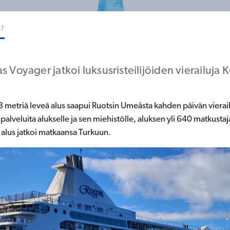
AT
as Voyager jatkoi luksusristeilijöiden vierailuja 
28 metriä leveä alus saapui Ruotsin Umeåsta kahden päivän viera
lveluita alukselle ja sen miehistölle, aluksen yli 640 matkustaja
a alus jatkoi matkaansa Turkuun.