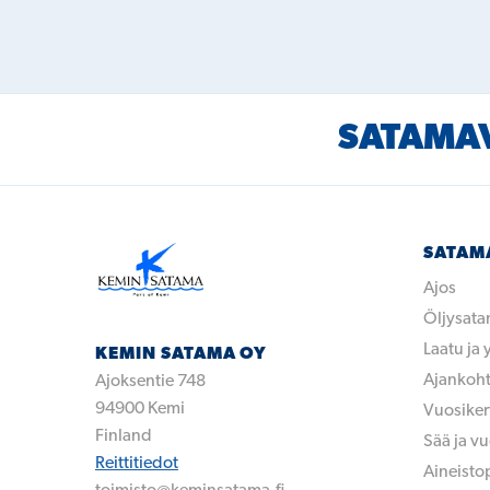
SATAMAV
SATAM
Ajos
Öljysat
Laatu ja
KEMIN SATAMA OY
Ajankoht
Ajoksentie 748
94900
Kemi
Vuosike
Finland
Sää ja v
Reittitiedot
Aineisto