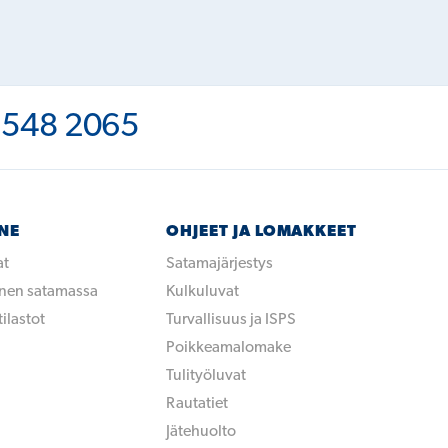
 548 2065
NNE
OHJEET JA LOMAKKEET
at
Satamajärjestys
inen satamassa
Kulkuluvat
ilastot
Turvallisuus ja ISPS
Poikkeamalomake
Tulityöluvat
Rautatiet
Jätehuolto