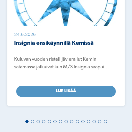
24.6.2026
Insignia ensikäynnillä Kemissä
Kuluvan vuoden risteilijävierailut Kemin
satamassa jatkuivat kun M/S Insignia saapui…
LUE LISÄÄ