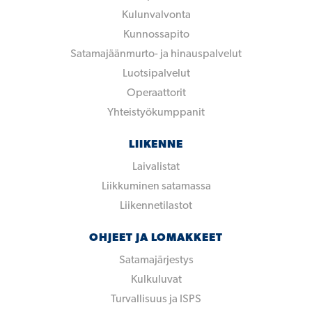
Kulunvalvonta
Kunnossapito
Satamajäänmurto- ja hinauspalvelut
Luotsipalvelut
Operaattorit
Yhteistyökumppanit
LIIKENNE
Laivalistat
Liikkuminen satamassa
Liikennetilastot
OHJEET JA LOMAKKEET
Satamajärjestys
Kulkuluvat
Turvallisuus ja ISPS