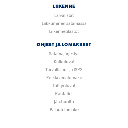
LIIKENNE
Laivalistat
Liikkuminen satamassa
Liikennetilastot
OHJEET JA LOMAKKEET
Satamajärjestys
Kulkuluvat
Turvallisuus ja ISPS
Poikkeamalomake
Tulityöluvat
Rautatiet
Jätehuolto
Palautelomake