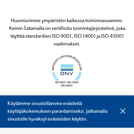
Huomioimme ympäristön kaikessa toiminnassamme.
Kemin Satamalla on sertifioitu toimintajärjestelmä, joka
täyttää standardien ISO 9001, ISO 14001 ja ISO 45001
vaatimukset.
Käytämme sivustollamme evästeitä
© 2026 Kemin Satama
✕
käyttäjäkokemuksen parantamiseksi. Jatkamalla
Digi- ja mainostoimisto Höyry Rovaniemi ja Oulu
sivustolle hyväksyt evästeiden käytön.