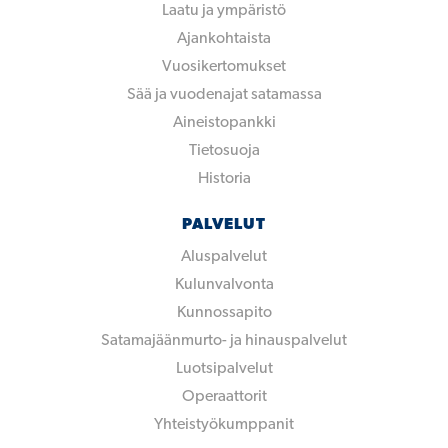
Laatu ja ympäristö
Ajankohtaista
Vuosikertomukset
Sää ja vuodenajat satamassa
Aineistopankki
Tietosuoja
Historia
PALVELUT
Aluspalvelut
Kulunvalvonta
Kunnossapito
Satamajäänmurto- ja hinauspalvelut
Luotsipalvelut
Operaattorit
Yhteistyökumppanit