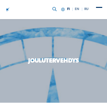
FI
EN
RU
Siirry sisältöön
JOULUTERVEHDYS