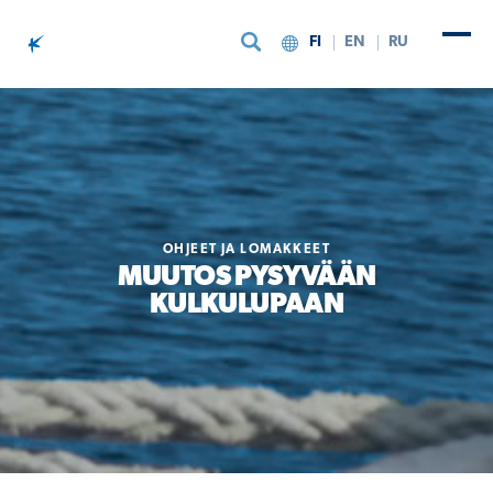
FI
EN
RU
Siirry sisältöön
OHJEET JA LOMAKKEET
MUUTOS PYSYVÄÄN
KULKULUPAAN