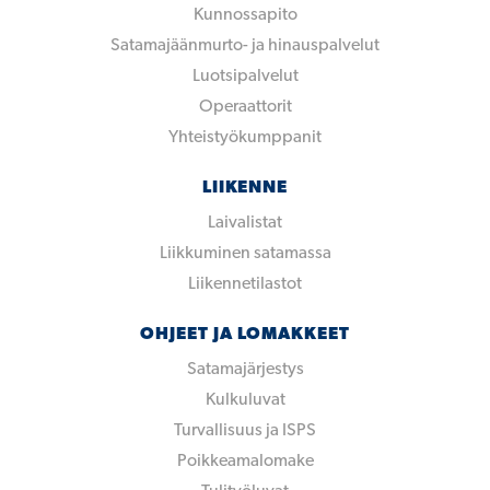
Kunnossapito
Satamajäänmurto- ja hinauspalvelut
Luotsipalvelut
Operaattorit
Yhteistyökumppanit
LIIKENNE
Laivalistat
Liikkuminen satamassa
Liikennetilastot
OHJEET JA LOMAKKEET
Satamajärjestys
Kulkuluvat
Turvallisuus ja ISPS
Poikkeamalomake